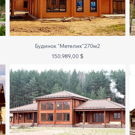
Schnellansicht
Будинок "Метелик"270м2
Preis
150.989,00 $