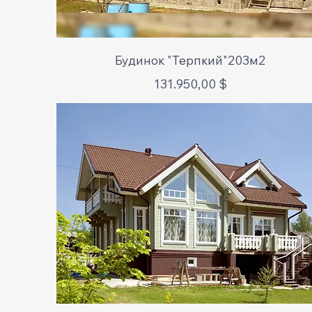
Schnellansicht
Будинок "Терпкий"203м2
Preis
131.950,00 $