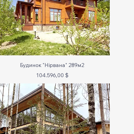
Schnellansicht
Будинок "Нірвана" 289м2
Preis
104.596,00 $