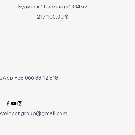
Schnellansicht
Будинок "Таємниця"334м2
Preis
217.100,00 $
App +38 066 88 12 818
eveloper.group@gmail.com