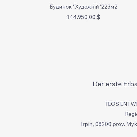
Schnellansicht
Будинок "Художній"223м2
Preis
144.950,00 $
Der erste Erb
TEOS ENTW
Regi
Irpin, 08200 prov. My