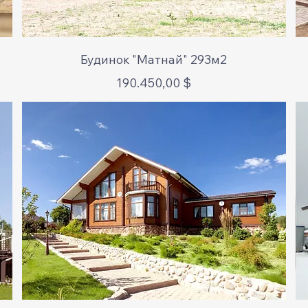
Schnellansicht
Будинок "Матнай" 293м2
Preis
190.450,00 $