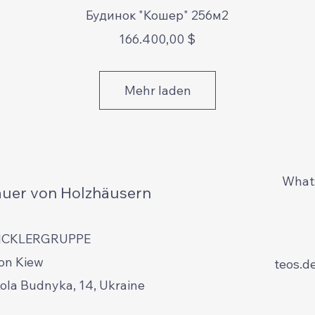
Schnellansicht
Будинок "Кошер" 256м2
Preis
166.400,00 $
Mehr laden
Whats
auer von Holzhäusern
ICKLERGRUPPE
on Kiew
teos.d
kola Budnyka, 14, Ukraine