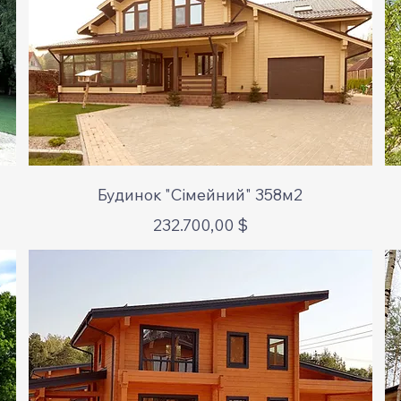
Schnellansicht
Будинок "Сімейний" 358м2
Preis
232.700,00 $