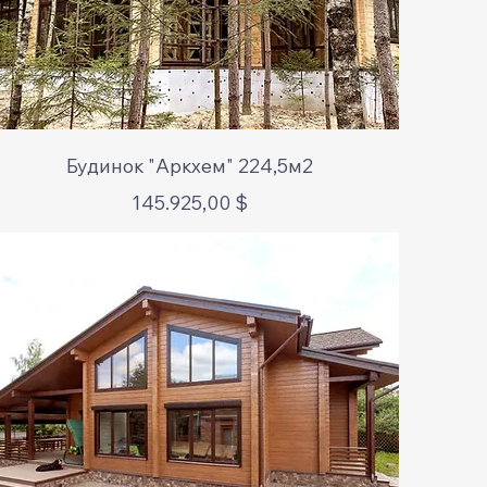
Schnellansicht
Будинок "Аркхем" 224,5м2
Preis
145.925,00 $