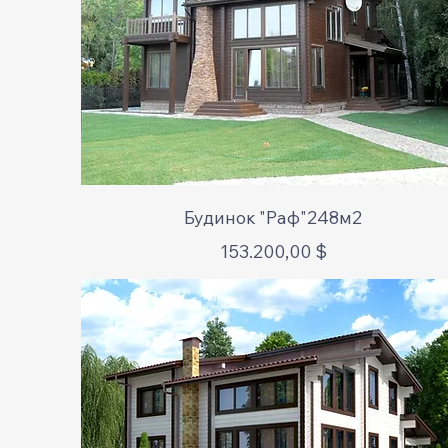
Schnellansicht
Будинок "Раф"248м2
Preis
153.200,00 $