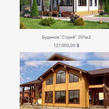
Schnellansicht
Будинок "Стрий" 201м2
Preis
127.050,00 $