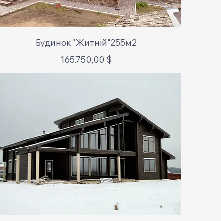
Schnellansicht
Будинок "Житній"255м2
Preis
165.750,00 $