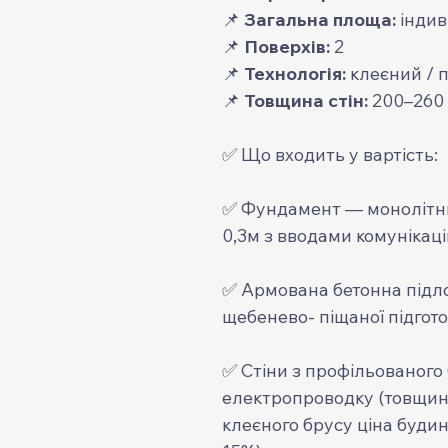
📌
Загальна площа:
індив
📌
Поверхів:
2
📌
Технологія:
клеєний / 
📌
Товщина стін:
200–260
✅ Що входить у вартість:
✅ Фундамент — монолітний
0,3м з вводами комунікаці
✅ Армована бетонна підл
щебенево- піщаної підгото
✅ Стіни з профільованого
електропроводку (товщина
клеєного брусу ціна будин