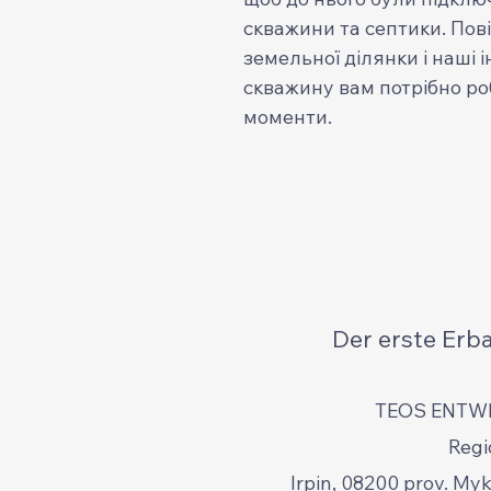
скважини та септики. Пов
земельної ділянки і наші 
скважину вам потрібно роб
моменти.
Der erste Erb
TEOS ENTW
Regi
Irpin, 08200 prov. My