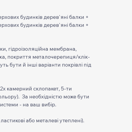
ерхових будинків дерев'яні балки +
ерхових будинків дерев'яні балки +
ки, гідроізоляційна мембрана,
ка, покриття металочерепиця/клік-
ь бути й інші варіанти покрівлі під
(2х камерний склопакет, 5-ти
ольору). За необхідністю може бути
истеми - на ваш вибір.
ластикові або металеві утеплені).