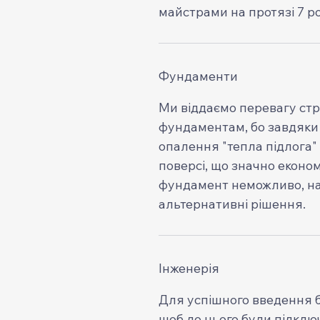
майстрами на протязі 7 р
Фундаменти
Ми віддаємо перевагу стр
фундаментам, бо завдяки
опалення "тепла підлога"
поверсі, що значно еконо
фундамент неможливо, на
альтернативні рішення.
Інженерія
Для успішного введення б
щоб до нього були підключ