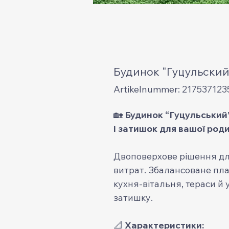
Будинок "Гуцульский
Artikelnummer: 217537123
🏡
Будинок “Гуцульський”
і затишок для вашої род
Двоповерхове рішення для
витрат. Збалансоване план
кухня-вітальня, тераси й
затишку.
📐
Характеристики: