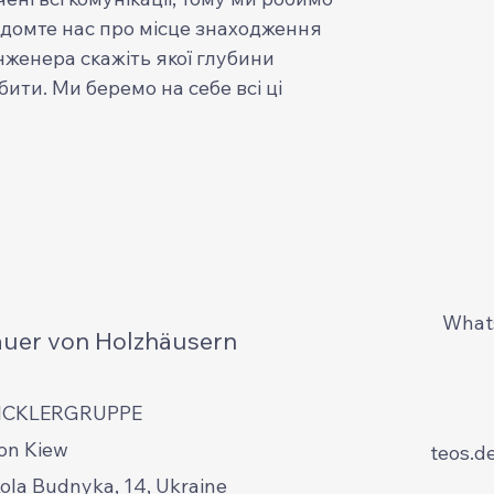
ідомте нас про місце знаходження
інженера скажіть якої глубини
ити. Ми беремо на себе всі ці
Whats
auer von Holzhäusern
ICKLERGRUPPE
on Kiew
teos.d
kola Budnyka, 14, Ukraine