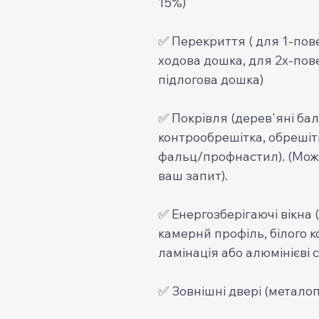
15%)
✅ Перекриття ( для 1-пов
ходова дошка, для 2х-пов
підлогова дошка)
✅ Покрівля (дерев'яні бал
контрообрешітка, обрешіт
фальц/профнастил). (Можут
ваш запит).
✅ Енергозберігаючі вікна 
камернй профіль, білого к
ламінація або алюмінієві с
✅ Зовнішні двері (металоп