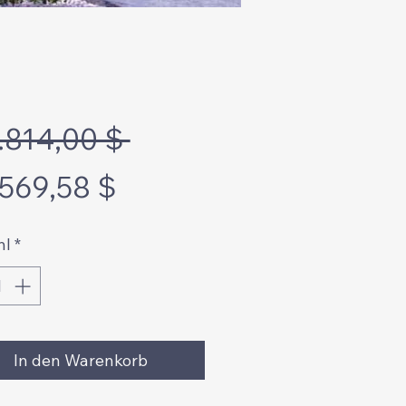
Standardpreis
.814,00 $ 
Sale-
.569,58 $
Preis
hl
*
In den Warenkorb