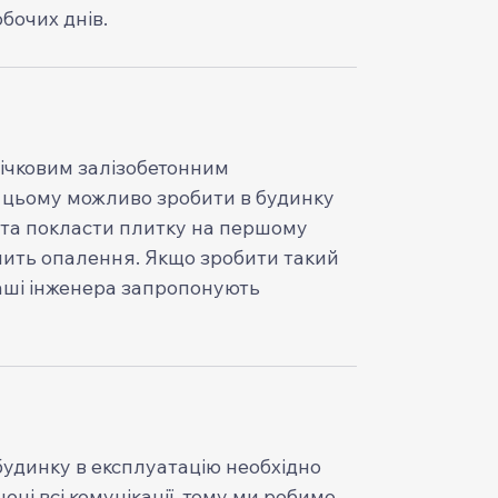
обочих днів.
ічковим залізобетонним
 цьому можливо зробити в будинку
 та покласти плитку на першому
мить опалення. Якщо зробити такий
ші інженера запропонують
удинку в експлуатацію необхідно
ені всі комунікації, тому ми робимо