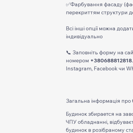
✅Фарбування фасаду (фа
перекриттям структури де
Всі інші опції можна дода
індивідуально
📞 Заповніть форму на сай
номером
+380688812818
Instagram, Facebook чи W
Загальна інформація про 
Будинок збирается на зав
ЧПУ обладнанні, відбуваєт
будинок в розібраному ста