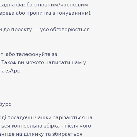
садна фарба з повним/частковим
рева або пропитка з тонуванням).
ти до проєкту — усе обговорюється
ті або телефонуйте за
. Також ви можете написати нам у
hatsApp.
бурс
оді посадочні чашки зарізаються на
ься контрольна збірка - після чого
ні іде на ділянку та збирається