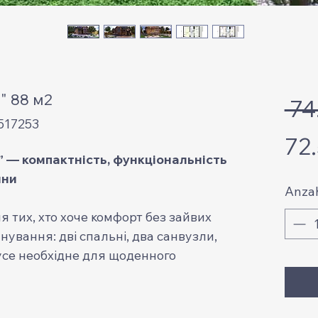
" 88 м2
 74
517253
72
 — компактність, функціональність
ини
Anza
 тих, хто хоче комфорт без зайвих
ування: дві спальні, два санвузли,
 усе необхідне для щоденного