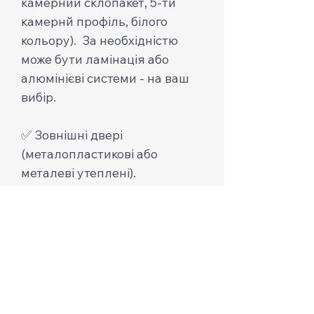
камерний склопакет, 5-ти
камернй профіль, білого
кольору). За необхідністю
може бути ламінація або
алюмінієві системи - на ваш
вибір.
✅ Зовнішні двері
(металопластикові або
металеві утеплені).
✅Фарбування фасаду
(фасадна фарба з повним/
частковим перекриттям
структури дерева або
пропитка з тонуванням).