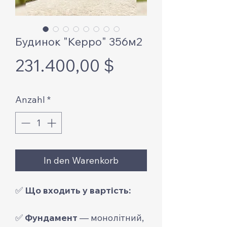
Будинок "Керро" 356м2
Preis
231.400,00 $
Anzahl
*
In den Warenkorb
✅
Що входить у вартість:
✅
Фундамент
— монолітний,