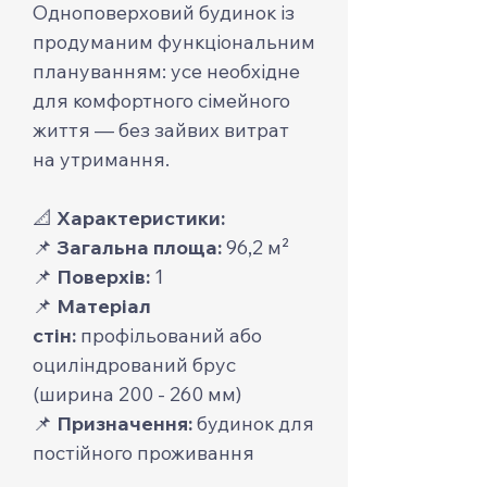
Одноповерховий будинок із
продуманим функціональним
плануванням: усе необхідне
для комфортного сімейного
життя — без зайвих витрат
на утримання.
📐
Характеристики:
📌
Загальна площа:
96,2 м²
📌
Поверхів:
1
📌
Матеріал
стін:
профільований або
оциліндрований брус
(ширина 200 - 260 мм)
📌
Призначення:
будинок для
постійного проживання