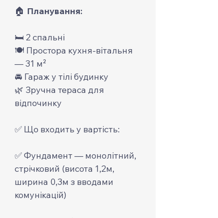
🏠
Планування:
🛏️ 2 спальні
🍽️ Простора кухня-вітальня
— 31 м²
🚘 Гараж у тілі будинку
🌿 Зручна тераса для
відпочинку
✅ Що входить у вартість:
✅ Фундамент — монолітний,
стрічковий (висота 1,2м,
ширина 0,3м з вводами
комунікацій)