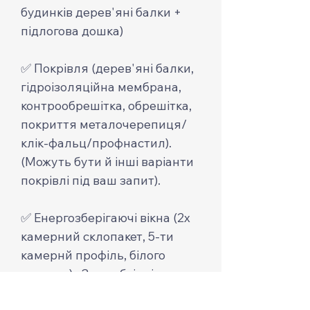
будинків дерев'яні балки +
підлогова дошка)
✅ Покрівля (дерев'яні балки,
гідроізоляційна мембрана,
контрообрешітка, обрешітка,
покриття металочерепиця/
клік-фальц/профнастил).
(Можуть бути й інші варіанти
покрівлі під ваш запит).
✅ Енергозберігаючі вікна (2х
камерний склопакет, 5-ти
камернй профіль, білого
кольору). За необхідністю
може бути ламінація або