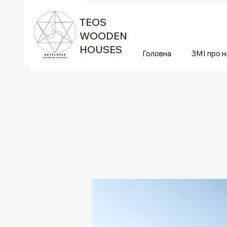
TEOS
WOODEN
HOUSES
Головна
ЗМІ про н