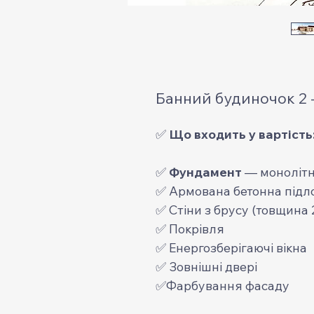
Банний будиночок 2 
✅
Що входить у вартість
✅
Фундамент
— монолітн
✅ Армована бетонна підл
✅ Стіни з брусу (товщина 
✅ Покрівля
✅ Енергозберігаючі вікна
✅ Зовнішні двері
✅Фарбування фасаду