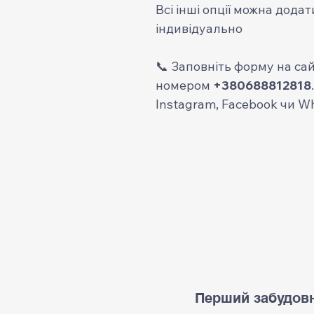
Всі інші опції можна дода
індивідуально
📞 Заповніть форму на сай
номером
+380688812818
Instagram, Facebook чи W
Перший забудовн