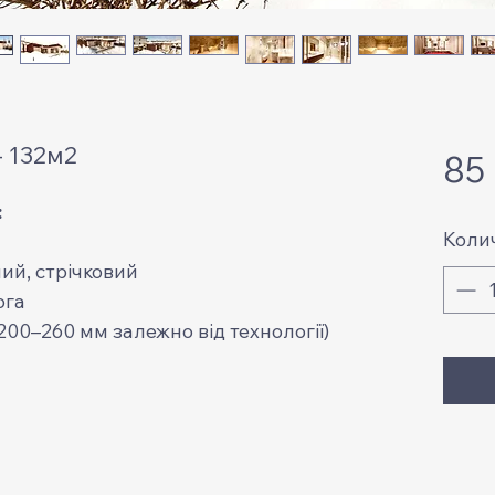
- 132м2
85
:
Коли
ий, стрічковий
ога
200–260 мм залежно від технології)