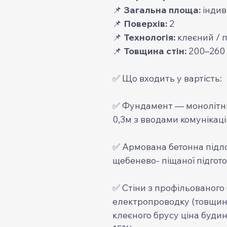
📌
Загальна площа:
індив
📌
Поверхів:
2
📌
Технологія:
клеєний / 
📌
Товщина стін:
200–260
✅ Що входить у вартість:
✅ Фундамент — монолітний
0,3м з вводами комунікаці
✅ Армована бетонна підл
щебенево- піщаної підгото
✅ Стіни з профільованого
електропроводку (товщина
клеєного брусу ціна будин