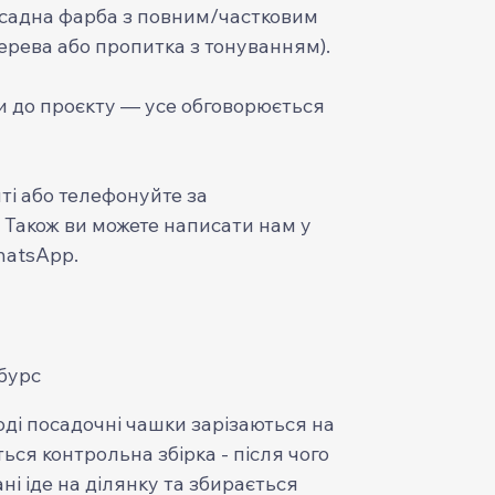
садна фарба з повним/частковим
рева або пропитка з тонуванням).
ти до проєкту — усе обговорюється
ті або телефонуйте за
. Також ви можете написати нам у
hatsApp.
бурс
оді посадочні чашки зарізаються на
ься контрольна збірка - після чого
ні іде на ділянку та збирається