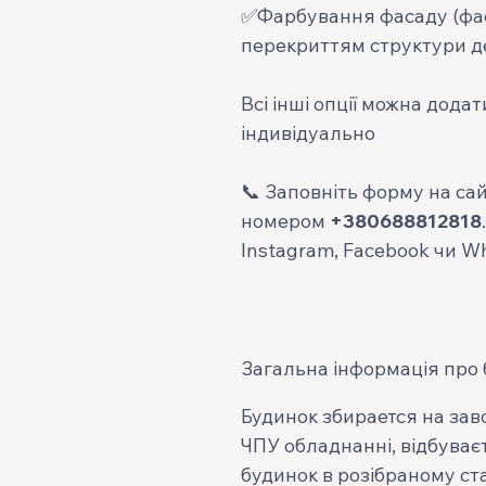
✅Фарбування фасаду (фа
перекриттям структури де
Всі інші опції можна дода
індивідуально
📞 Заповніть форму на сай
номером
+380688812818
Instagram, Facebook чи W
Загальна інформація про 
Будинок збирается на зав
ЧПУ обладнанні, відбуваєт
будинок в розібраному ста