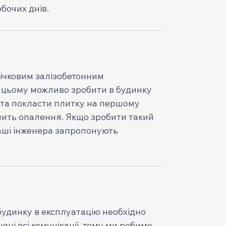
обочих днів.
ічковим залізобетонним
 цьому можливо зробити в будинку
 та покласти плитку на першому
мить опалення. Якщо зробити такий
ші інженера запропонують
удинку в експлуатацію необхідно
ені всі комунікації, тому ми робимо