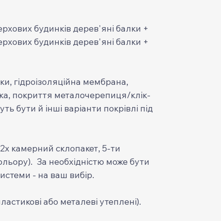
ерхових будинків дерев'яні балки +
ерхових будинків дерев'яні балки +
ки, гідроізоляційна мембрана,
ка, покриття металочерепиця/клік-
ь бути й інші варіанти покрівлі під
(2х камерний склопакет, 5-ти
ольору). За необхідністю може бути
истеми - на ваш вибір.
ластикові або металеві утеплені).