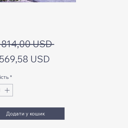
Звичайна
4 814,00 USD 
За
ціна
 569,58 USD
розпродажем
ість
*
Додати у кошик