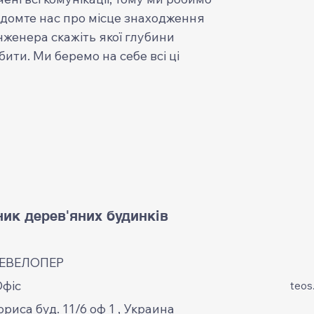
ідомте нас про місце знаходження
інженера скажіть якої глубини
ити. Ми беремо на себе всі ці
ик дерев'яних будинків
ДЕВЕЛОПЕР
Офіс
teos
ориса буд. 11/6 оф 1 , Украина