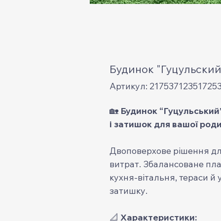
Будинок "Гуцульский
Артикул: 21753712351725
🏡
Будинок “Гуцульський”
і затишок для вашої род
Двоповерхове рішення для
витрат. Збалансоване план
кухня-вітальня, тераси й
затишку.
📐
Характеристики: