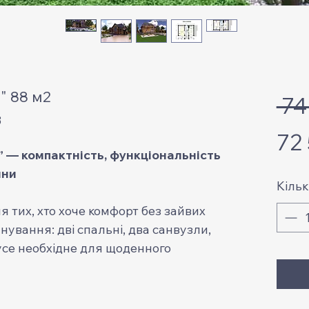
" 88 м2
 7
3
72
 — компактність, функціональність
ини
Кільк
 тих, хто хоче комфорт без зайвих
ування: дві спальні, два санвузли,
 усе необхідне для щоденного