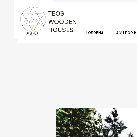
TEOS
WOODEN
HOUSES
Головна
ЗМІ про н