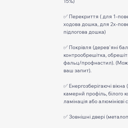
15%)
✅ Перекриття ( для 1-пов
ходова дошка, для 2х-пов
підлогова дошка)
✅ Покрівля (дерев'яні бал
контрообрешітка, обрешіт
фальц/профнастил). (Можут
ваш запит).
✅ Енергозберігаючі вікна 
камернй профіль, білого к
ламінація або алюмінієві с
✅ Зовнішні двері (металоп