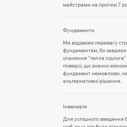
майстрами на протязі 7 р
Фундаменти
Ми віддаємо перевагу стр
фундаментам, бо завдяки
опалення "тепла підлога"
поверсі, що значно еконо
фундамент неможливо, на
альтернативні рішення.
Інженерія
Для успішного введення б
щоб до нього були підключ