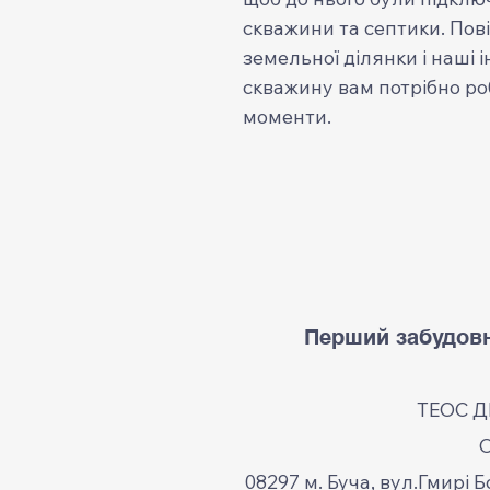
скважини та септики. Пов
земельної ділянки і наші 
скважину вам потрібно роб
моменти.
Перший забудовн
ТЕОС 
08297 м. Буча, вул.Гмирі Б