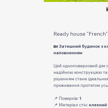
Ready house "French"
🏡
Затишний будинок з к
наповненням
Цей одноповерховий дім 
надійною конструкцією т
рішенням стане ідеальни
проживання протягом усьо
📌 Поверхів:
1
📌 Матеріал стін:
клеєний 