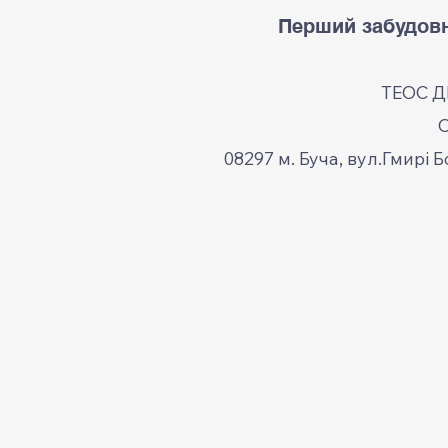
Перший забудовн
ТЕОС 
08297 м. Буча, вул.Гмирі Б