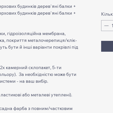
ерхових будинків дерев'яні балки +
ерхових будинків дерев'яні балки +
Кільк
ки, гідроізоляційна мембрана,
ка, покриття металочерепиця/клік-
ь бути й інші варіанти покрівлі під
(2х камерний склопакет, 5-ти
ольору). За необхідністю може бути
истеми - на ваш вибір.
ластикові або металеві утеплені).
садна фарба з повним/частковим