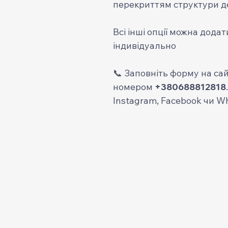
перекриттям структури де
Всі інші опції можна дода
індивідуально
📞 Заповніть форму на сай
номером
+380688812818
Instagram, Facebook чи W