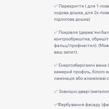
✅ Перекриття ( для 1-пов
ходова дошка, для 2х-пов
підлогова дошка)
✅ Покрівля (дерев'яні бал
контрообрешітка, обрешіт
фальц/профнастил). (Можут
ваш запит).
✅ Енергозберігаючі вікна 
камернй профіль, білого к
ламінація або алюмінієві с
✅ Зовнішні двері (металоп
✅Фарбування фасаду (фа