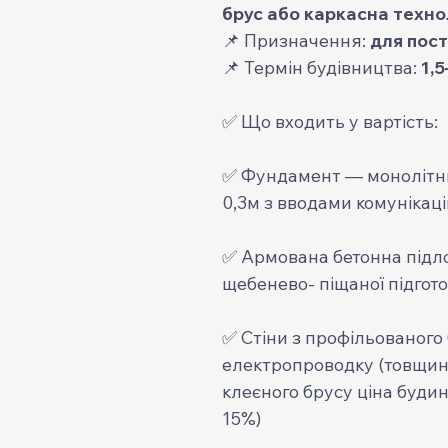
брус або каркасна технол
📌 Призначення:
для пос
📌 Термін будівництва:
1,5
✅ Що входить у вартість:
✅ Фундамент — монолітний
0,3м з вводами комунікаці
✅ Армована бетонна підл
щебенево- піщаної підгото
✅ Стіни з профільованого
електропроводку (товщина
клеєного брусу ціна будин
15%)