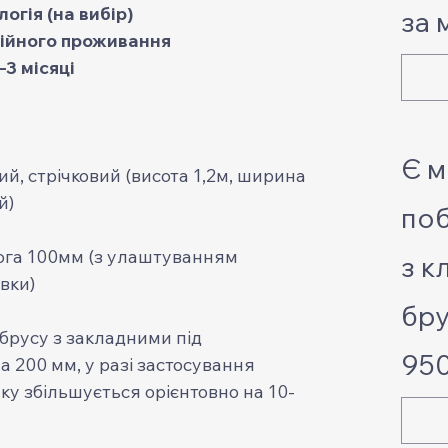
огія (на вибір)
за 
тійного проживання
–3 місяці
Є м
, стрічковий (висота 1,2м, ширина
й)
поб
ога 100мм (з улаштуванням
з к
вки)
бру
 брусу з закладними під
950
 200 мм, у разі застосування
ку збільшується орієнтовно на 10-