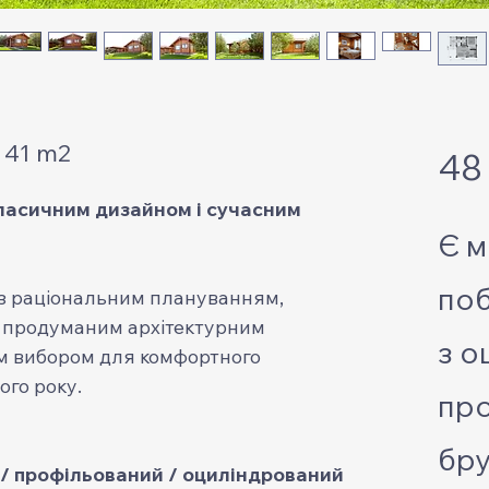
 41 m2
48
ласичним дизайном і сучасним
Є м
поб
із раціональним плануванням,
а продуманим архітектурним
з о
м вибором для комфортного
го року.
пр
бру
/ профільований / оциліндрований