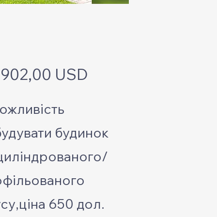
Ціна
 902,00 USD
ожливість
удувати будинок
циліндрованого/
офільованого
су,ціна 650 дол.