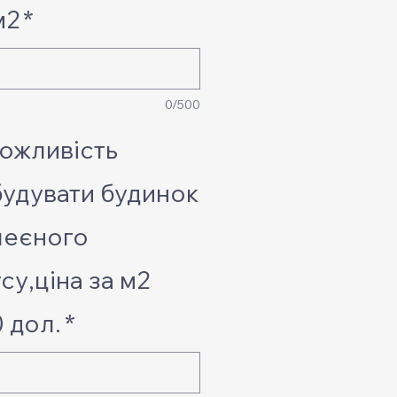
м2
*
0/500
ожливість
удувати будинок
леєного
су,ціна за м2
 дол.
*