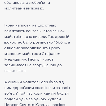
обстановці, з любов'ю та 
молитвами витісав їх.
Ікони написані на цих стінах 
пам'ятають пензель і втомлені очі 
майстрів, що їх писали. Так древній 
іконостас було розписано 1666 р, а 
стінопис завершено 1691 року 
місцевим майстром Стефаном 
Медицьким. І вся ця краса 
залишилася не зворушеною до 
наших часів.
А скільки молитов і сліз було під 
цим дерев'яним склепінням за часів 
воїн.... У той час коли кам'яні будівлі 
подали одна за одною, куполи 
Церкви Святого Юра, як і раніше, 