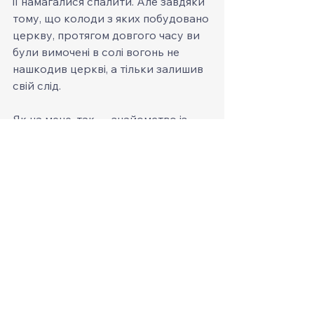
її намагалися спалити. Але завдяки 
тому, що колоди з яких побудовано 
церкву, протягом довгого часу ви 
були вимочені в солі вогонь не 
нашкодив церкві, а тільки залишив 
свій слід.
Як на мене, так — знайомство із 
церквою Святого Юра, розвіяло всі 
міфи про те, що дерев'яні будови не 
довговічні. Виїжджала я з цього 
чудового місця з повною 
впевненістю в те, що дерев'яні 
будинки – НАДІЙНІ!
Долговерчность
ЦерковьСвятогоЮра
ДолговечностьДеревянныхДомов
ДеревянныйДом
Дом
СтараяЦерковь
Технологиястроительства
ЮНЕСКО
Дрогобич
дерев'яних
дерев'янібідинки
стефанмедицький
подорожі
церкви
довговочність
17строчіччя