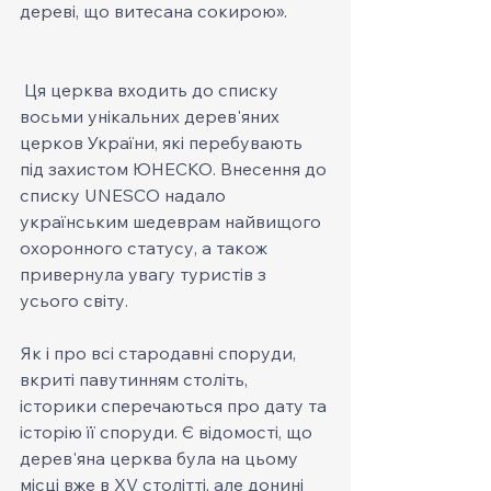
дереві, що витесана сокирою».
 Ця церква входить до списку 
восьми унікальних дерев'яних 
церков України, які перебувають 
під захистом ЮНЕСКО. Внесення до 
списку UNESCO надало 
українським шедеврам найвищого 
охоронного статусу, а також 
привернула увагу туристів з 
усього світу.
Як і про всі стародавні споруди, 
вкриті павутинням століть, 
історики сперечаються про дату та 
історію її споруди. Є відомості, що 
дерев'яна церква була на цьому 
місці вже в XV столітті, але донині 