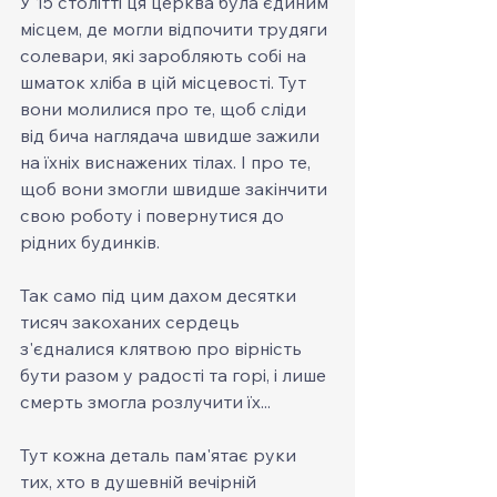
У 15 столітті ця церква була єдиним 
місцем, де могли відпочити трудяги 
солевари, які заробляють собі на 
шматок хліба в цій місцевості. Тут 
вони молилися про те, щоб сліди 
від бича наглядача швидше зажили 
на їхніх виснажених тілах. І про те, 
щоб вони змогли швидше закінчити 
свою роботу і повернутися до 
рідних будинків.
Так само під цим дахом десятки 
тисяч закоханих сердець 
з'єдналися клятвою про вірність 
бути разом у радості та горі, і лише 
смерть змогла розлучити їх...
Тут кожна деталь пам'ятає руки 
тих, хто в душевній вечірній 