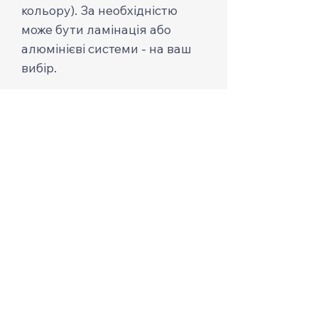
кольору). За необхідністю
може бути ламінація або
алюмінієві системи - на ваш
вибір.
✅ Зовнішні двері
(металопластикові або
металеві утеплені).
✅Фарбування фасаду
(фасадна фарба з повним/
частковим перекриттям
структури дерева або
пропитка з тонуванням).
Всі інші опції можна додати до
проєкту — усе обговорюється