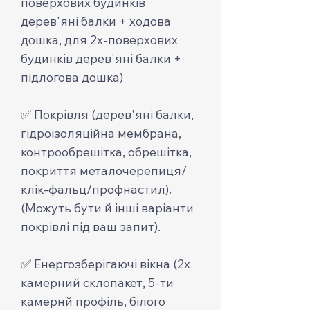
поверхових будинків
дерев'яні балки + ходова
дошка, для 2х-поверхових
будинків дерев'яні балки +
підлогова дошка)
✅ Покрівля (дерев'яні балки,
гідроізоляційна мембрана,
контрообрешітка, обрешітка,
покриття металочерепиця/
клік-фальц/профнастил).
(Можуть бути й інші варіанти
покрівлі під ваш запит).
✅ Енергозберігаючі вікна (2х
камерний склопакет, 5-ти
камернй профіль, білого